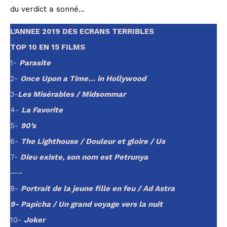
du verdict a sonné…
L’ANNEE 2019 DES ECRANS TERRIBLES
TOP 10 EN 15 FILMS
1-
Parasite
2-
Once Upon a Time… in Hollywood
3-
Les
Misérables / Midsommar
4-
La Favorite
5-
90’s
6-
The Lighthouse / Douleur et gloire / Us
7-
Dieu existe, son nom est Petrunya
—–
8-
Portrait de la jeune fille en feu / Ad Astra
9- Papicha / Un grand voyage vers la nuit
10-
Joker