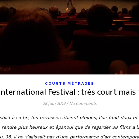
COURTS MÉTRAGES
nternational Festival : très court mais
28 juin 2019
/
No Comments
chait à sa fin, les terrasses étaient pleines, l’air était doux
me rendre plus heureux et épanoui que de regarder 38 films à l
, 38. Il ne s’agissait pas d’une performance d’art contempor