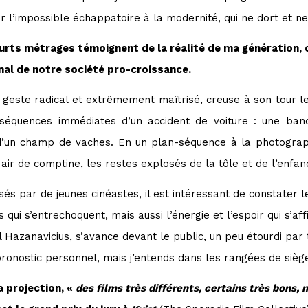
ur l’impossible échappatoire à la modernité, qui ne dort et n
urts métrages témoignent de la réalité de ma génération, 
nal de notre société pro-croissance.
este radical et extrêmement maîtrisé, creuse à son tour le s
onséquences immédiates d’un accident de voiture : une ban
d’un champ de vaches. En un plan-séquence à la photograph
n air de comptine, les restes explosés de la tôle et de l’en
és par de jeunes cinéastes, il est intéressant de constater le
qui s’entrechoquent, mais aussi l’énergie et l’espoir qui s’aff
l Hazanavicius, s’avance devant le public, un peu étourdi par
pronostic personnel, mais j’entends dans les rangées de siège
a projection, «
des films très différents, certains très bons, 