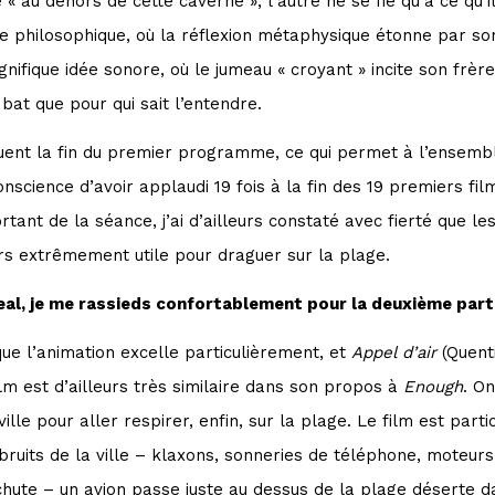
 au dehors de cette caverne », l’autre ne se fie qu’à ce qu’il 
e philosophique, où la réflexion métaphysique étonne par s
ifique idée sonore, où le jumeau « croyant » incite son frère
 bat que pour qui sait l’entendre.
ent la fin du premier programme, ce qui permet à l’ensemble
science d’avoir applaudi 19 fois à la fin des 19 premiers film
ortant de la séance, j’ai d’ailleurs constaté avec fierté que 
urs extrêmement utile pour draguer sur la plage.
al, je me rassieds confortablement pour la deuxième partie
ue l’animation excelle particulièrement, et
Appel d’air
(Quent
ilm est d’ailleurs très similaire dans son propos à
Enough
. O
ille pour aller respirer, enfin, sur la plage. Le film est part
 bruits de la ville – klaxons, sonneries de téléphone, moteur
 chute – un avion passe juste au dessus de la plage déserte 