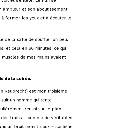
voit et s’entête. Le film se
on ampleur et son aboutissement.
 à fermer les yeux et à écouter le
 de la salle de souffler un peu.
s, et cela en 60 minutes, ce qui
les muscles de mes mains avaient
 de la soirée.
in Reubrecht) est mon troisième
n suit un homme qui tente
iculièrement réussi sur le plan
s des trains – comme de véritables
dans un bruit monstrueux – souligne