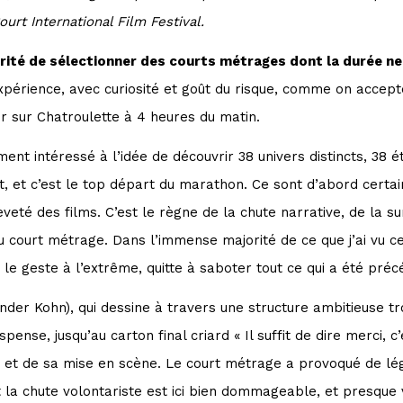
urt International Film Festival.
arité de sélectionner des courts métrages dont la durée n
expérience, avec curiosité et goût du risque, comme on accep
r sur Chatroulette à 4 heures du matin.
ment intéressé à l’idée de découvrir 38 univers distincts, 38 
t, et c’est le top départ du marathon. Ce sont d’abord certai
veté des films. C’est le règne de la chute narrative, de la sur
 court métrage. Dans l’immense majorité de ce que j’ai vu ce 
 le geste à l’extrême, quitte à saboter tout ce qui a été pr
der Kohn), qui dessine à travers une structure ambitieuse tro
pense, jusqu’au carton final criard « Il suffit de dire merci, c
lm et de sa mise en scène. Le court métrage a provoqué de lé
la chute volontariste est ici bien dommageable, et presque 