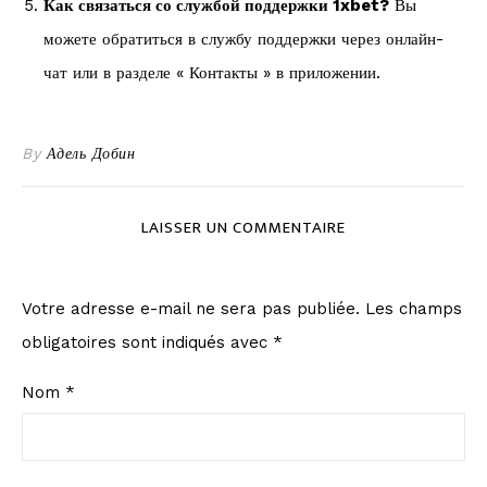
Как связаться со службой поддержки 1xbet?
Вы
можете обратиться в службу поддержки через онлайн-
чат или в разделе « Контакты » в приложении.
By
Адель Добин
LAISSER UN COMMENTAIRE
Votre adresse e-mail ne sera pas publiée.
Les champs
obligatoires sont indiqués avec
*
Nom
*