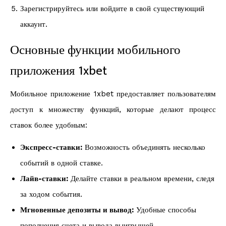
Зарегистрируйтесь или войдите в свой существующий
аккаунт.
Основные функции мобильного
приложения 1xbet
Мобильное приложение 1xbet предоставляет пользователям
доступ к множеству функций, которые делают процесс
ставок более удобным:
Экспресс-ставки:
Возможность объединять несколько
событий в одной ставке.
Лайв-ставки:
Делайте ставки в реальном времени, следя
за ходом события.
Мгновенные депозиты и вывод:
Удобные способы
пополнения счета и вывода выигрышей.