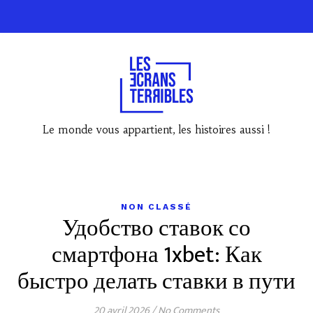
Le monde vous appartient, les histoires aussi !
NON CLASSÉ
Удобство ставок со
смартфона 1xbet: Как
быстро делать ставки в пути
20 avril 2026
/
No Comments