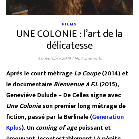
FILMS
UNE COLONIE : l’art de la
délicatesse
3 novembre 2019
/
No Comments
Après le court métrage
La Coupe
(2014) et
le documentaire
Bienvenue à F.L
(2015),
Geneviève Dulude – De Celles signe avec
Une Colonie
son premier long métrage de
fiction, passé par la Berlinale (
Generation
Kplus
). Un
coming of age
puissant et
émouvant. Incontestablement LA pépite