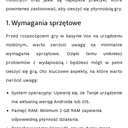
mobilnych oraz jakie są najlepsze praktyki, które
powinieneś zastosować, aby cieszyć się płynnością gry.
1. Wymagania sprzętowe
Przed rozpoczęciem gry w kasynie Vox na urządzeniu
mobilnym, warto zwrócić uwagę na minimalne
wymagania sprzętowe. Dzięki temu unikniesz
problemów z wydajnością i będziesz mógł w pełni
cieszyć się grą. Oto kluczowe aspekty, na które warto
zwrócić uwagę:
System operacyjny: Upewnij się, że Twoje urządzenie
ma aktualną wersję Androida lub iOS.
Pamięć RAM: Minimum 2 GB RAM zapewnia
odpowiednią płynność działania.