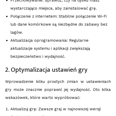
Przechowywanie: Sprawdź, czy na dysku masz
wystarczająco miejsca, aby zainstalować grę.
Połączenie z internetem: Stabilne połączenie Wi-Fi
lub dane komórkowe są niezbędne do zabawy bez
lagów.
Aktualizacja oprogramowania: Regularne
aktualizacje systemu i aplikacji zwiększają
bezpieczeństwo i wydajność.
2. Optymalizacja ustawień gry
Wprowadzenie kilku prostych zmian w ustawieniach
gry może znacznie poprawić jej wydajność. Oto kilka
wskazówek, które warto wypróbować:
Aktualizuj grę: Zawsze graj w najnowszej wersji