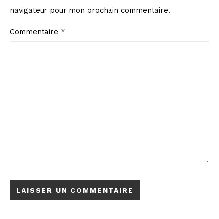
navigateur pour mon prochain commentaire.
Commentaire
*