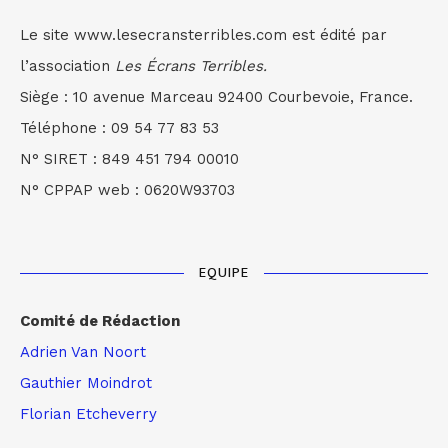
Le site www.lesecransterribles.com est édité par
l’association
Les Écrans Terribles.
Siège : 10 avenue Marceau 92400 Courbevoie, France.
Téléphone : 09 54 77 83 53
N° SIRET : 849 451 794 00010
N° CPPAP web : 0620W93703
EQUIPE
Comité de Rédaction
Adrien Van Noort
Gauthier Moindrot
Florian Etcheverry