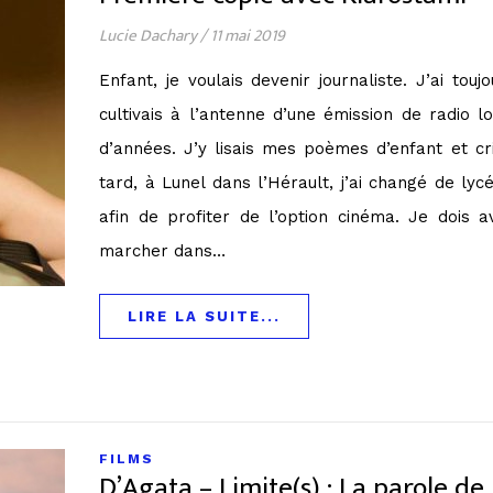
Lucie Dachary
/
11 mai 2019
Enfant, je voulais devenir journaliste. J’ai to
cultivais à l’antenne d’une émission de radio lo
d’années. J’y lisais mes poèmes d’enfant et crit
tard, à Lunel dans l’Hérault, j’ai changé de ly
afin de profiter de l’option cinéma. Je dois a
marcher dans…
LIRE LA SUITE...
FILMS
D’Agata – Limite(s) : La parole de