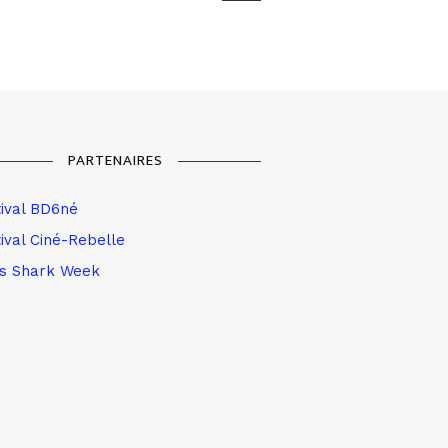
PARTENAIRES
tival BD6né
ival Ciné-Rebelle
is Shark Week