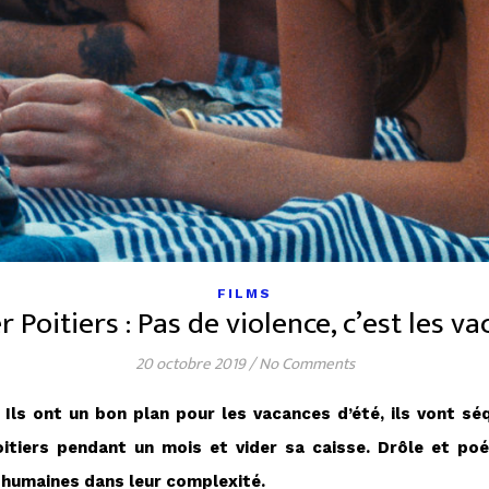
FILMS
 Poitiers : Pas de violence, c’est les va
20 octobre 2019
/
No Comments
ls ont un bon plan pour les vacances d’été, ils vont séq
itiers pendant un mois et vider sa caisse. Drôle et po
s humaines dans leur complexité.