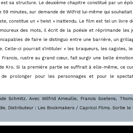
s
est sa structure. Le deuxième chapitre constitué par un épilo
e 59 minutes, sur demande de Wilfrid lui-même qui souhaitait
iste, constitue un « twist » inattendu. Le film est tel un livre 
moureux des mots, il écrit de la poésie et réprimande les j
incapables de faire le distinguo entre une barrière, un grilla
Celle-ci pourrait s’intituler « les braqueurs, les cagoles, l
. Francis, rustre au grand cœur, fait surgir une belle émotio
e Kro. Si la première partie se suffirait à elle-même, ce c
, de prolonger pour les personnages et pour le spectate
de Schmitz. Avec Wilfrid Ameuille, Francis Soetens, Thom
e. Distributeur : Les Bookmakers / Capricci Films. Sortie le 