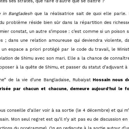
utes ses strates, que faire d’autre que se battre ?
 in Bangladesh
que la réalisatrice sait de quoi elle parle.
u problème réside bien sûr dans la répartition des richesse
ier constat, un autre s’impose : c’est comme si un poison s’
s ; dans une relation amoureuse qui deviendra violente, d
un espace a priori protégé par le code du travail, le Minist
elation de Shimu avec son mari. Elle a la chance de connaîtr
opposer à la quête de Shimu, et passer du statut d’adjuvant à 
he” de la vie d’une Bangladaise, Rubaiyat
Hossain nous d
orisée par chacun et chacune, demeure aujourd’hui le f
us conseille d’aller voir à sa sortie (le 4 décembre) et qui 
in. Mon seul regret est qu’il n’y ait pas eu de discussion en sa
ctions du programme). On en rediscute à la sortie autour d’un