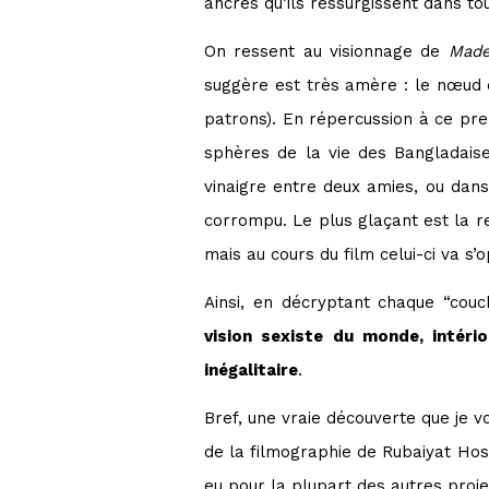
ancrés qu’ils ressurgissent dans to
On ressent au visionnage de
Made
suggère est très amère : le nœud d
patrons). En répercussion à ce prem
sphères de la vie des Bangladaise
vinaigre entre deux amies, ou dans 
corrompu. Le plus glaçant est la r
mais au cours du film celui-ci va s’
Ainsi, en décryptant chaque “couc
vision sexiste du monde, intéri
inégalitaire
.
Bref, une vraie découverte que je vo
de la filmographie de Rubaiyat Hossa
eu pour la plupart des autres proje