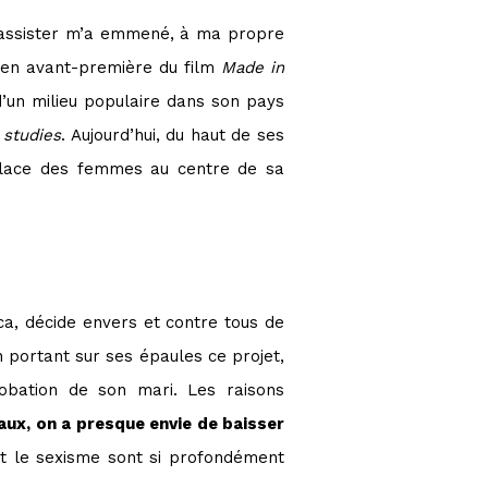
pu assister m’a emmené, à ma propre
n en avant-première du film
Made in
d’un milieu populaire dans son pays
studies
. Aujourd’hui, du haut de ses
 place des femmes au centre de sa
cca, décide envers et contre tous de
n portant sur ses épaules ce projet,
obation de son mari. Les raisons
ux, on a presque envie de baisser
 et le sexisme sont si profondément