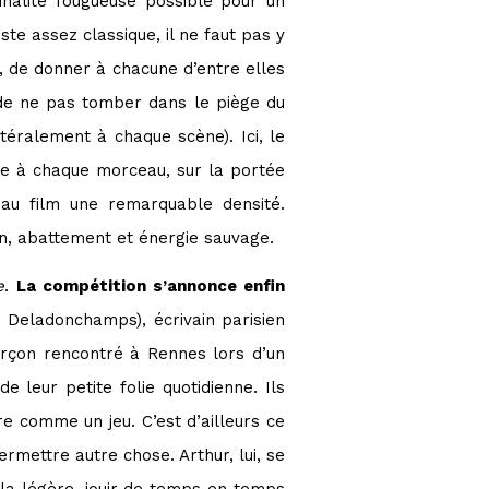
inalité fougueuse possible pour un
te assez classique, il ne faut pas y
, de donner à chacune d’entre elles
, de ne pas tomber dans le piège du
éralement à chaque scène). Ici, le
re à chaque morceau, sur la portée
 au film une remarquable densité.
on, abattement et énergie sauvage.
e
.
La compétition s’annonce enfin
 Deladonchamps), écrivain parisien
garçon rencontré à Rennes lors d’un
 leur petite folie quotidienne. Ils
re comme un jeu. C’est d’ailleurs ce
ermettre autre chose. Arthur, lui, se
 la légère, jouir de temps en temps