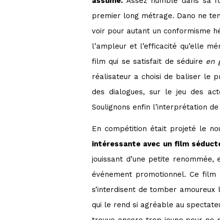
assumé.
Assez humble dans sa for
premier long métrage. Dano ne tend 
voir pour autant un conformisme hé
l’ampleur et l’efficacité qu’elle 
film qui se satisfait de séduire
en 
réalisateur a choisi de baliser l
des dialogues, sur le jeu des ac
Soulignons enfin l’interprétation d
En compétition était projeté le 
intéressante avec un film séduct
jouissant d’une petite renommée, e
événement promotionnel. Ce film n’
s’interdisent de tomber amoureux l’
qui le rend si agréable au spectateu
trouve encore trop jeune pour ne p