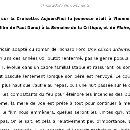
11 mai 2018
/
No Comments
sur la Croisette. Aujourd’hui la jeunesse était à l’honn
film de Paul Dano) à la Semaine de la Critique, et de
Plaire
ricain adapté du roman de Richard Ford
Une saison ardente
4 ans des années 60, plutôt renfermé, pas le genre populai
Il évolue dans un cadre familial stable et rassurant, où s
 bascule lentement lorsque son père est renvoyé. Le coup
us haut que l’autre au repas, puis une nuit passée sur le 
z les combattants du feu pour
éteindre
les incendies des pla
même, la mère de Joe est prête à tout pour continuer à m
 le film nous emmènera, quelles seront les limites qu’il n’
 pas. On le sait, et cela a relativement peu d’importance.
W