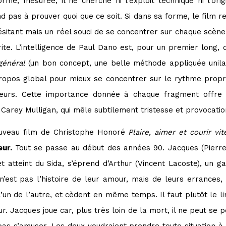
me, mesurée, il ne cherche ni l’exploit technique ni l’orig
pas à prouver quoi que ce soit. Si dans sa forme, le film res
sitant mais un réel souci de se concentrer sur chaque scène
mérite. L’intelligence de Paul Dano est, pour un premier long
général
(un bon concept, une belle méthode appliquée unilat
e propos global pour mieux se concentrer sur le rythme prop
teurs. Cette importance donnée à chaque fragment offre
e Carey Mulligan, qui mêle subtilement tristesse et provocati
nouveau film de Christophe Honoré
Plaire, aimer et courir vit
eur.
Tout se passe au début des années 90. Jacques (Pierre
t atteint du Sida, s’éprend d’Arthur (Vincent Lacoste), un 
est pas l’histoire de leur amour, mais de leurs errances, de
un de l’autre, et cèdent en même temps. Il faut plutôt le li
r. Jacques joue car, plus très loin de la mort, il ne peut se p
as s’amuser. Les deux voudraient prendre toute situation à