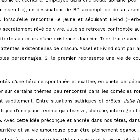
raphie et l’écriture. Employée dans une petite librairie pour 
nielsen Lie), un dessinateur de BD accompli de dix ans son
is lorsqu’elle rencontre le jeune et séduisant Eivind (He
us secrètement rêvé de vivre, Julie se retrouve confrontée a
offertes au cours d’une existence. Joachim Trier traite avec 
attentes existentielles de chacun. Aksel et Eivind sont par ai
ables personnages. Si le premier représente une vie de co
côtés d’une héroïne spontanée et exaltée, en quête perpétu
ler sur certains thèmes peu rencontré dans les comédies ro
nt subtilement. Entre situations satiriques et drôles,
Julie (
hique d’une jeune femme qui observe, cherche, interroge et
e. Avec cette idée préconçue et ancrée dans nos têtes, dan
a carrière et sa vie amoureuse pour être pleinement épanoui
tant à la fois contre les diktats sociaux et la vie qui file à 