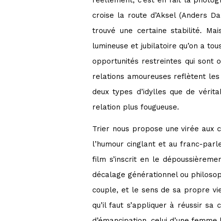
réellement, c’est en fait la photog
croise la route d’Aksel (Anders Da
trouvé une certaine stabilité. Ma
lumineuse et jubilatoire qu’on a to
opportunités restreintes qui sont 
relations amoureuses reflètent les 
deux types d’idylles que de vérit
relation plus fougueuse.
Trier nous propose une virée aux 
l’humour cinglant et au franc-par
film s’inscrit en le dépoussièreme
décalage générationnel ou philosop
couple, et le sens de sa propre vi
qu’il faut s’appliquer à réussir s
d’émancipation, celui d’une femme lut