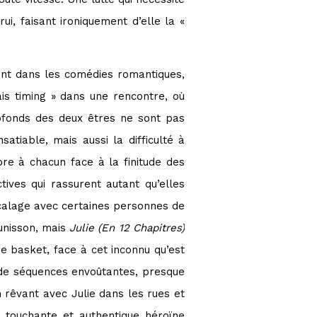
, faisant ironiquement d’elle la «
ent dans les comédies romantiques,
s timing » dans une rencontre, où
ofonds des deux êtres ne sont pas
satiable, mais aussi la difficulté à
pre à chacun face à la finitude des
tives qui rassurent autant qu’elles
écalage avec certaines personnes de
unisson, mais
Julie (En 12 Chapitres)
e basket, face à cet inconnu qu’est
ée de séquences envoûtantes, presque
 rêvant avec Julie dans les rues et
e touchante et authentique héroïne