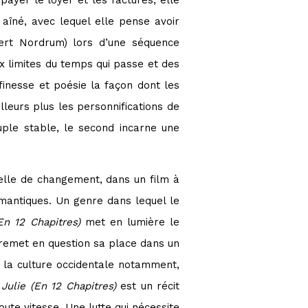
payer le loyer et les factures, elle
 aîné, avec lequel elle pense avoir
rbert Nordrum) lors d’une séquence
ux limites du temps qui passe et des
finesse et poésie la façon dont les
lleurs plus les personnifications de
uple stable, le second incarne une
elle de changement, dans un film à
mantiques. Un genre dans lequel le
En 12 Chapitres)
met en lumière le
 remet en question sa place dans un
s la culture occidentale notamment,
.
Julie (En 12 Chapitres)
est un récit
toute vitesse. Une lutte qui nécessite