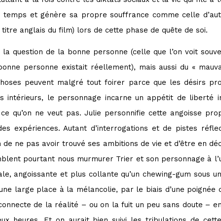
 temps et génère sa propre souffrance comme celle d’autrui
e titre anglais du film) lors de cette phase de quête de soi.
 la question de la bonne personne (celle que l’on voit souv
nne personne existait réellement), mais aussi du « mauvai
choses peuvent malgré tout foirer parce que les désirs pr
s intérieurs, le personnage incarne un appétit de liberté in
e ce qu’on ne veut pas. Julie personnifie cette angoisse pro
es expériences. Autant d’interrogations et de pistes réflec
on de ne pas avoir trouvé ses ambitions de vie et d’être en d
blent pourtant nous murmurer Trier et son personnage à l’
le, angoissante et plus collante qu’un chewing-gum sous un
rs une large place à la mélancolie, par le biais d’une poign
connecte de la réalité – ou on la fuit un peu sans doute – en
ux heures. Et on aurait bien suivi les tribulations de cett