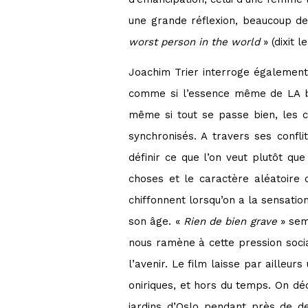
une grande réflexion, beaucoup de
worst person in the world
» (dixit l
Joachim Trier interroge également
comme si l’essence même de LA bo
même si tout se passe bien, les 
synchronisés. A travers ses conflit
définir ce que l’on veut plutôt qu
choses et le caractère aléatoire d
chiffonnent lorsqu’on a la sensati
son âge. «
Rien de bien grave
» sem
nous ramène à cette pression socia
l’avenir. Le film laisse par ailleu
oniriques, et hors du temps. On dé
jardins d’Oslo pendant près de de