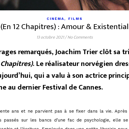
,
CINÉMA
FILMS
e (En 12 Chapitres) : Amour & Existentia
13 octobre 2021
/
No Comments
ages remarqués, Joachim Trier clôt sa tr
2 Chapitres)
. Le réalisateur norvégien dre
urd’hui, qui a valu à son actrice princip
ne au dernier Festival de Cannes.
trente ans et ne parvient pas à se fixer dans la vie. Après
s passés sur les bancs d’une fac de psychologie, elle s