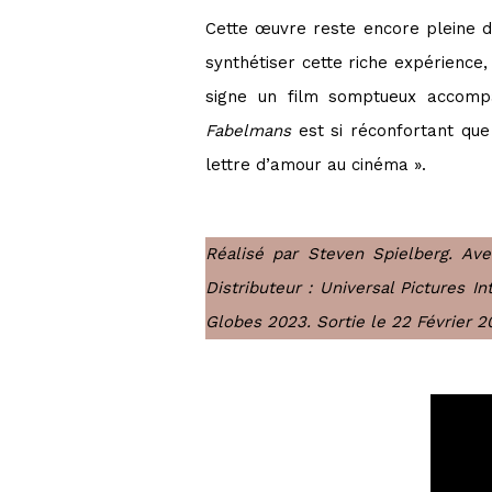
Cette œuvre reste encore pleine d
synthétiser cette riche expérience,
signe un film somptueux accompa
Fabelmans
est si réconfortant que 
lettre d’amour au cinéma ».
Réalisé par Steven Spielberg. Ave
Distributeur : Universal Pictures I
Globes 2023. Sortie le 22 Février 