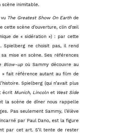
 scène inimitable.
r vu
The Greatest Show On Earth
de
e cette scène d’ouverture, clin d’œil
que de « sidération ») : par cette
 Spielberg ne choisit pas, il rend
e sa mise en scène. Ses références
ée
Blow-up
où Sammy découvre au
in » fait référence autant au film de
histoire. Spielberg (qui n’avait plus
t écrit
Munich
,
Lincoln
et
West Side
dont la scène de dîner nous rappelle
ges. Pas seulement Sammy, l’élève
 incarné par Paul Dano, est la figure
 par cet art. S’il tente de rester