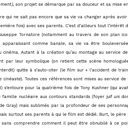
nement
)
, son projet se démarque par sa douceur et sa mise en
re qui ne sait pas encore que sa vie va changer après avoi
ière fois) avec ses parents. C’est d’ailleurs tout l’intérêt d
useppe Tornatore (notamment au travers de son plan iconi
e apparaissant comme banale, sa vie va être bouleversée.
 cinéma. Autant à la création qu’au montage au service d
nt par leur symbolique (on retient cette scène homologu
erdit) quitte à s’auto-citer (le film sur « l’accident de tra
le cinéaste). Toutes ces références sont mises au service de l’
) s’entoure pour la quatrième fois de Tony Kushner (qui avai
de famille nucléaire aux contours standards (foyer juif uni 
e Gray) mais sublimés par la profondeur de ses personna
ais surtout ses parents à qui le film est dédié. Burt, le père
s sans comprendre comment il peut être obnubilé à ce point