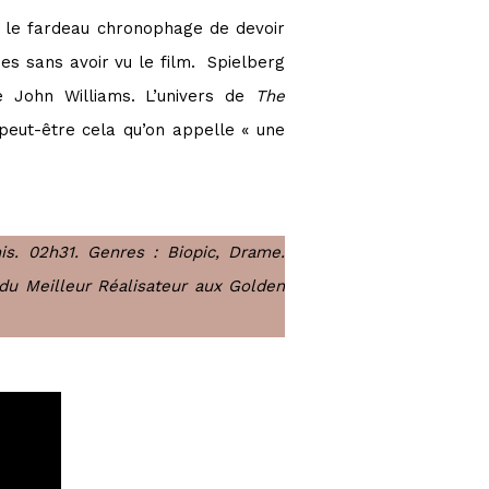
t le fardeau chronophage de devoir
nes sans avoir vu le film. Spielberg
e John Williams. L’univers de
The
 peut-être cela qu’on appelle « une
is. 02h31. Genres : Biopic, Drame.
x du Meilleur Réalisateur aux Golden