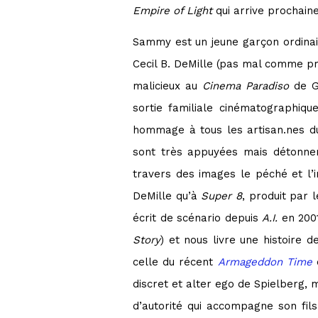
Empire of Light
qui arrive prochai
Sammy est un jeune garçon ordinai
Cecil B. DeMille (pas mal comme prem
malicieux au
Cinema Paradiso
de Gi
sortie familiale cinématographiqu
hommage à tous les artisan.nes du
sont très appuyées mais détonne
travers des images le péché et l’int
DeMille qu’à
Super 8
, produit par 
écrit de scénario depuis
A.I.
en 2001
Story
) et nous livre une histoire 
celle du récent
Armageddon Time
d
discret et alter ego de Spielberg, m
d’autorité qui accompagne son fil