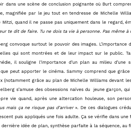
oir dans une scène de conclusion poignante où Burt comprend
e, magnifiée par le jeu tout en tendresse de Michelle Will
de Mitzi, quand il ne passe pas uniquement dans le regard, ém
ur te dit de faire. Tu ne dois ta vie à personne. Pas même à
berg convoque surtout le pouvoir des images. L’importance de
celles qui sont montrées et de leur impact sur le public. T
die, il souligne l’importance d’un plan au milieu d’un
le que peut apporter le cinéma. Sammy comprend que grâce à 
 (notamment grâce au plan de Michelle Williams devant les 
elberg s’amuse des obsessions naïves du jeune garçon, qui 
opre vie quand, après une altercation houleuse, son perso
sus mais ça ne risque pas d’arriver
». De ces dialogues crédu
olescent puis appliqués une fois adulte. Ça se vérifie dans 
dernière idée de plan, synthèse parfaite à la séquence, au fi