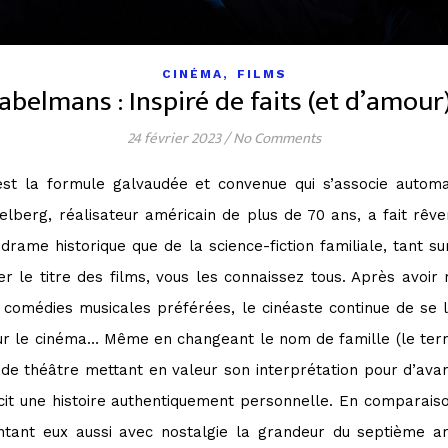
,
CINÉMA
FILMS
abelmans : Inspiré de faits (et d’amour)
24 février 2023
/
No Comments
est la formule galvaudée et convenue qui s’associe automa
ielberg, réalisateur américain de plus de 70 ans, a fait rêv
 drame historique que de la science-fiction familiale, tant s
ter le titre des films, vous les connaissez tous. Après avoi
 comédies musicales préférées, le cinéaste continue de se liv
our le cinéma… Même en changeant le nom de famille (le te
 de théâtre mettant en valeur son interprétation pour d’ava
cit une histoire authentiquement personnelle. En comparaiso
ant eux aussi avec nostalgie la grandeur du septième ar