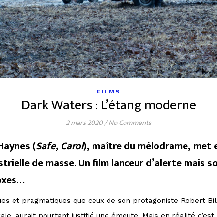
FILMS
Dark Waters : L’étang moderne
2 mars 2020
/
No Comments
Haynes (
Safe, Carol
), maître du mélodrame, met e
ustrielle de masse. Un film lanceur d’alerte mais
doxes…
ues et pragmatiques que ceux de son protagoniste Robert Bilot
aie, aurait pourtant justifié une émeute. Mais en réalité c’est 