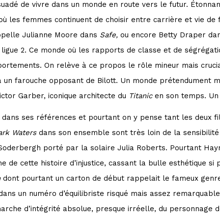
uadé de vivre dans un monde en route vers le futur. Étonna
les femmes continuent de choisir entre carrière et vie de fa
ppelle Julianne Moore dans
Safe,
ou encore Betty Draper da
ligue 2.
Ce monde où les rapports de classe et de ségrégati
portements. On relève à ce propos le rôle mineur mais cruci
era un farouche opposant de Bilott. Un monde prétendument m
Victor Garber, iconique architecte du
Titanic
en son temps. Un
h
dans ses références
et pourtant on y pense tant les deux f
ark Waters
dans son ensemble sont très loin de la sensibilité
Soderbergh porté par la solaire Julia Roberts. Pourtant Hayn
e de cette histoire d’injustice, cassant la bulle esthétique si p
h
dont pourtant un carton de début rappelait le fameux genr
ans un numéro d’équilibriste risqué mais assez remarquable.
rche d’intégrité absolue, presque irréelle, du personnage d