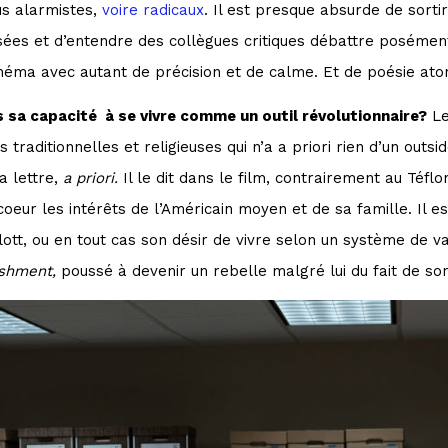
us alarmistes,
voire radicaux
. Il est presque absurde de sorti
ées et d’entendre des collègues critiques débattre posément
cinéma avec autant de précision et de calme. Et de poésie ato
s sa capacité à se vivre comme un outil révolutionnaire?
Le
traditionnelles et religieuses qui n’a a priori rien d’un outsi
a lettre,
a priori.
Il le dit dans le film, contrairement au Téflo
coeur les intérêts de l’Américain moyen et de sa famille. Il e
lott, ou en tout cas son désir de vivre selon un système de va
ishment,
poussé à devenir un rebelle malgré lui du fait de so