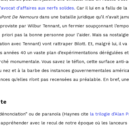
l’avocat d’affaires aux nerfs solides.
Car il lui en a fallu de la
Pont De Nemours
dans une bataille juridique qu’il n’avait ja
’improviste par Wilbur Tennant, un fermier soupçonnant l’emp
a priori pas la bonne personne pour l’aider. Mais sa nostalgi
lation avec Tennant) vont rattraper Bilott. Et, malgré lui, il
des années 40 un vaste plan d’expérimentations dérégulées et
rché monumentale. Vous savez le téflon, cette surface anti-ad
 nez et à la barbe des instances gouvernementales américain
nces qu’elles n’ont pas recensées au préalable. En bref, une 
rte
“dénonciation” ou de paranoïa (Haynes cite
la trilogie d’Alan 
 appréhender avec le recul de notre époque où les lanceurs 