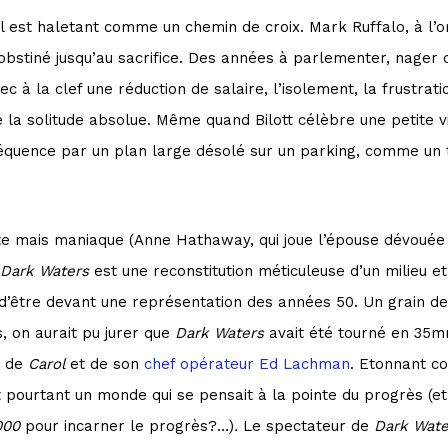
 il est haletant comme un chemin de croix. Mark Ruffalo, à l’o
t obstiné jusqu’au sacrifice. Des années à parlementer, nage
ec à la clef une réduction de salaire, l’isolement, la frustrati
la solitude absolue. Même quand Bilott célèbre une petite vi
 séquence par un plan large désolé sur un parking, comme u
ète mais maniaque (Anne Hathaway, qui joue l’épouse dévouée 
Dark Waters
est une reconstitution méticuleuse d’un milieu e
d’être devant une représentation des années 50. Un grain de n
s, on aurait pu jurer que
Dark Waters
avait été tourné en 35m
r de
Carol
et de son
chef opérateur Ed Lachman
. Etonnant c
 pourtant un monde qui se pensait à la pointe du progrès (et
000
pour incarner le progrès?…)
.
Le spectateur de
Dark Wate