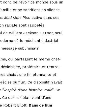
nt donc de revoir ce monde sous un
mille et se sacrifient en silence.
ns
Mad Men
. Plus active dans ses
on raciale sont rappelés
al de William Jackson Harper, seul
oderne où le méchant industriel
 message subliminal?
ilms, qui partagent le même chef-
 désinhibée, prolétaire et rentre-
es choisit une fin étonnante et
récise du film. Ce dispositif n’avait
e “
inspiré d’une histoire vraie
”. Ce
 Ce dernier élan vient d’une
e Robert Bilott.
Dans ce film