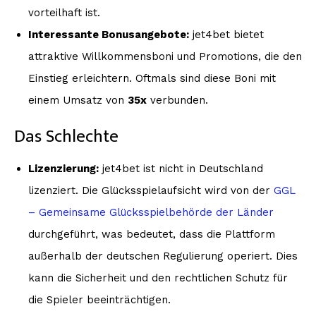
vorteilhaft ist.
Interessante Bonusangebote:
jet4bet bietet
attraktive Willkommensboni und Promotions, die den
Einstieg erleichtern. Oftmals sind diese Boni mit
einem Umsatz von
35x
verbunden.
Das Schlechte
Lizenzierung:
jet4bet ist nicht in Deutschland
lizenziert. Die Glücksspielaufsicht wird von der
GGL
– Gemeinsame Glücksspielbehörde der Länder
durchgeführt, was bedeutet, dass die Plattform
außerhalb der deutschen Regulierung operiert. Dies
kann die Sicherheit und den rechtlichen Schutz für
die Spieler beeinträchtigen.