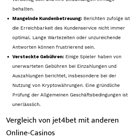
behalten.
Mangelnde Kundenbetreuung:
Berichten zufolge ist
die Erreichbarkeit des Kundenservice nicht immer
optimal. Lange Wartezeiten oder unzureichende
Antworten können frustrierend sein.
Versteckte Gebühren:
Einige Spieler haben von
unerwarteten Gebühren bei Einzahlungen und
Auszahlungen berichtet, insbesondere bei der
Nutzung von Kryptowährungen. Eine gründliche
Prüfung der Allgemeinen Geschäftsbedingungen ist
unerlässlich.
Vergleich von jet4bet mit anderen
Online-Casinos