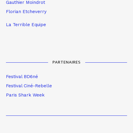
Gauthier Moindrot
Florian Etcheverry
La Terrible Equipe
PARTENAIRES
Festival BD6né
Festival Ciné-Rebelle
Paris Shark Week