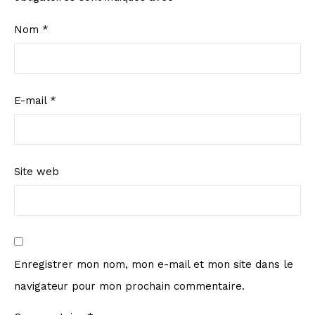
Nom
*
E-mail
*
Site web
Enregistrer mon nom, mon e-mail et mon site dans le
navigateur pour mon prochain commentaire.