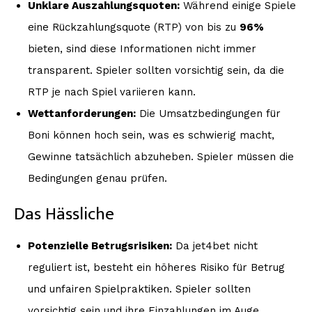
Unklare Auszahlungsquoten:
Während einige Spiele
eine Rückzahlungsquote (RTP) von bis zu
96%
bieten, sind diese Informationen nicht immer
transparent. Spieler sollten vorsichtig sein, da die
RTP je nach Spiel variieren kann.
Wettanforderungen:
Die Umsatzbedingungen für
Boni können hoch sein, was es schwierig macht,
Gewinne tatsächlich abzuheben. Spieler müssen die
Bedingungen genau prüfen.
Das Hässliche
Potenzielle Betrugsrisiken:
Da jet4bet nicht
reguliert ist, besteht ein höheres Risiko für Betrug
und unfairen Spielpraktiken. Spieler sollten
vorsichtig sein und ihre Einzahlungen im Auge