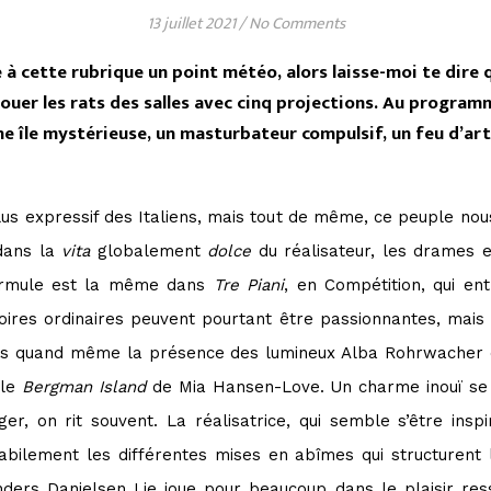
13 juillet 2021
/
No Comments
e à cette rubrique un point météo, alors laisse-moi te dire q
 jouer les rats des salles avec cinq projections. Au progra
ne île mystérieuse, un masturbateur compulsif, un feu d’ar
plus expressif des Italiens, mais tout de même, ce peuple no
dans la
vita
globalement
dolce
du réalisateur, les drames 
formule est la même dans
Tre Piani
, en Compétition, qui e
ires ordinaires peuvent pourtant être passionnantes, mais d
ons quand même la présence des lumineux Alba Rohrwacher 
 le
Bergman Island
de Mia Hansen-Love.
Un charme inouï se 
er, on rit souvent. La réalisatrice, qui semble s’être ins
 habilement les différentes mises en abîmes qui structurent
ers Danielsen Lie joue pour beaucoup dans le plaisir resse