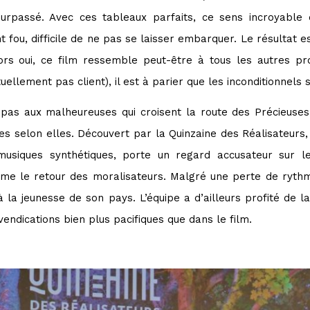
 surpassé. Avec ces tableaux parfaits, ce sens incroyable
fou, difficile de ne pas se laisser embarquer. Le résultat e
lors oui, ce film ressemble peut-être à tous les autres p
tuellement pas client), il est à parier que les inconditionnel
 pas aux malheureuses qui croisent la route des Précieuses
es selon elles. Découvert par la Quinzaine des Réalisateurs
musiques synthétiques, porte un regard accusateur sur 
mme le retour des moralisateurs. Malgré une perte de ryth
à la jeunesse de son pays. L’équipe a d’ailleurs profité de l
endications bien plus pacifiques que dans le film.