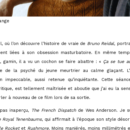
ange
l, où l’on découvre l’histoire de vraie de
Bruno Reidal
, portr
ment liées à son obsession masturbatoire. En même temps
, gamin, il a vu un cochon se faire abattre : «
Ça se tue a
de de la psyché du jeune meurtrier au calme glaçant. L’
n impeccable, aussi retenue qu’inquiétante. Cette séa
tique, est tellement maîtrisée et aboutie que j’ai eu la sen
ler à nouveau de ce film lors de sa sortie.
 pas inaperçu,
The French Dispatch
de Wes Anderson. Je su
e Royal Tenenbaums
, qui affirmait à l’époque son style dés
le Rocket
et
Rushmore
. Moins maniérés, moins millimétrés e