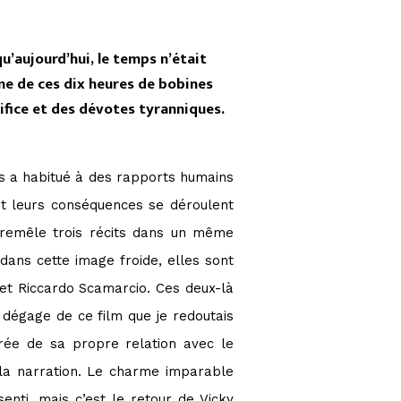
u’aujourd’hui, le temps n’était
mme de ces dix heures de bobines
tifice et des dévotes tyranniques.
us a habitué à des rapports humains
et leurs conséquences se déroulent
ntremêle trois récits dans un même
ans cette image froide, elles sont
et Riccardo Scamarcio. Ces deux-là
dégage de ce film que je redoutais
pirée de sa propre relation avec le
 la narration. Le charme imparable
nti, mais c’est le retour de Vicky