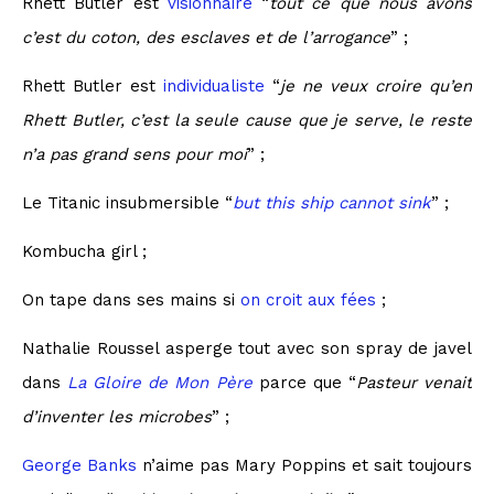
Rhett Butler est
visionnaire
“
tout ce que nous avons
c’est du coton, des esclaves et de l’arrogance
” ;
Rhett Butler est
individualiste
“
je ne veux croire qu’en
Rhett Butler, c’est la seule cause que je serve, le reste
n’a pas grand sens pour moi
” ;
Le Titanic insubmersible “
but this ship cannot sink
” ;
Kombucha girl ;
On tape dans ses mains si
on croit aux fées
;
Nathalie Roussel asperge tout avec son spray de javel
dans
La Gloire de Mon Père
parce que “
Pasteur venait
d’inventer les microbes
” ;
George Banks
n’aime pas Mary Poppins et sait toujours