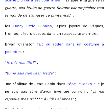
Scarlett O’Hara est contrariée
: “
la guerre la guerre la
guerre, ces bruits de guerre finiront par empêcher tout
le monde de s’amuser ce printemps.
” ;
les
Funny Little Bunnies
, lapins joyeux de Pâques,
trempent leurs queues dans un ruisseau arc-en-ciel ;
Bryan Cranston
fait du roller dans un costume à
paillettes
:
“
Is this real life?
” ;
“
tu ne sais rien Jean Neige
”
;
une réplique de Jean Gabin dans
Pépé le Moko
que je
ne suis pas sûre d’avoir inventée ou non : “
ça me
rappelle mes n***** à Sidi Bel Abbes”
;