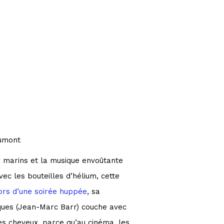
aumont
x marins et la musique envoûtante
vec les bouteilles d’hélium, cette
ors d’une soirée huppée
, sa
cques (Jean-Marc Barr) couche avec
ses cheveux, parce qu’au cinéma, les