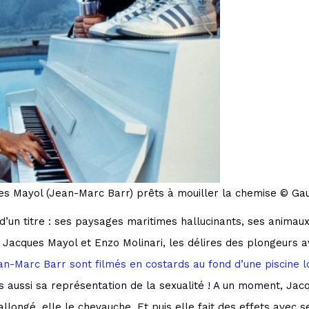
ues Mayol (Jean-Marc Barr) prêts à mouiller la chemise © G
’un titre : ses paysages maritimes hallucinants, ses animau
e Jacques Mayol et Enzo Molinari, les délires des plongeurs a
n-Marc Barr sont filmés en costards au fond d’une piscine l
 aussi sa représentation de la sexualité ! A un moment, Ja
allongé, elle le chevauche. Et puis elle fait des effets avec 