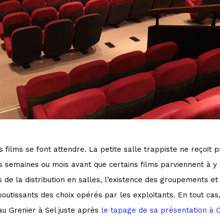
es films se font attendre. La petite salle trappiste ne reçoit
eurs semaines ou mois avant que certains films parviennent à 
es de la distribution en salles, l’existence des groupements 
tissants des choix opérés par les exploitants. En tout cas
u Grenier à Sel juste après
le tapage de sa présentation à C