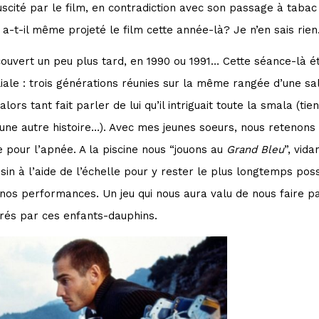
uscité par le film, en contradiction avec son passage à tabac
 a-t-il même projeté le film cette année-là? Je n’en sais rien
écouvert un peu plus tard, en 1990 ou 1991… Cette séance-là é
liale : trois générations réunies sur la même rangée d’une s
alors tant fait parler de lui qu’il intriguait toute la smala (tien
une autre histoire…). Avec mes jeunes soeurs, nous retenons
 pour l’apnée. A la piscine nous “jouons au
Grand Bleu
”, vid
in à l’aide de l’échelle pour y rester le plus longtemps poss
 de nos performances. Un jeu qui nous aura valu de nous faire
rés par ces enfants-dauphins.