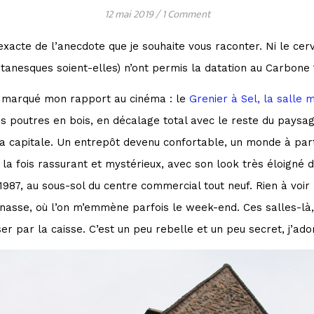
12 mai 2019
/
1 Comment
xacte de l’anecdote que je souhaite vous raconter. Ni le cerv
si titanesques soient-elles) n’ont permis la datation au Carbon
 a marqué mon rapport au cinéma : le
Grenier à Sel, la salle
es poutres en bois, en décalage total avec le reste du paysa
 capitale. Un entrepôt devenu confortable, un monde à part.
la fois rassurant et mystérieux, avec son look très éloigné 
1987, au sous-sol du centre commercial tout neuf. Rien à voir 
nasse, où l’on m’emmène parfois le week-end. Ces salles-là, 
r par la caisse. C’est un peu rebelle et un peu secret, j’ado