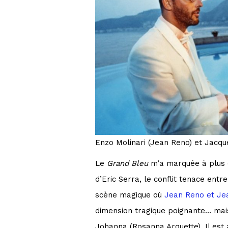
Enzo Molinari (Jean Reno) et Jacq
Le
Grand Bleu
m’a marquée à plus d
d’Eric Serra, le conflit tenace entr
scène magique où
Jean Reno et Jea
dimension tragique poignante… mais
Johanna (Rosanna Arquette). Il est 