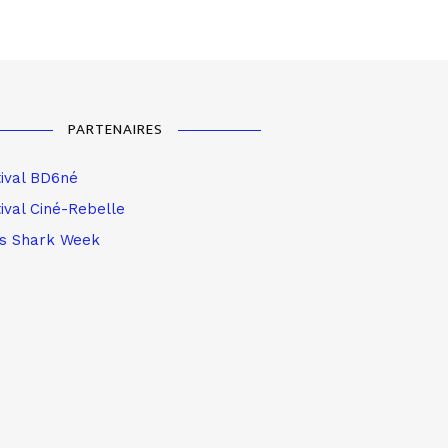
PARTENAIRES
tival BD6né
ival Ciné-Rebelle
is Shark Week