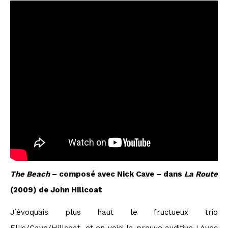
The Beach
– composé avec Nick Cave – dans
La Route
(2009) de John Hillcoat
J’évoquais plus haut le fructueux trio
Ellis/Cave/Hillcoat, et en voici la preuve auditive ! Avec