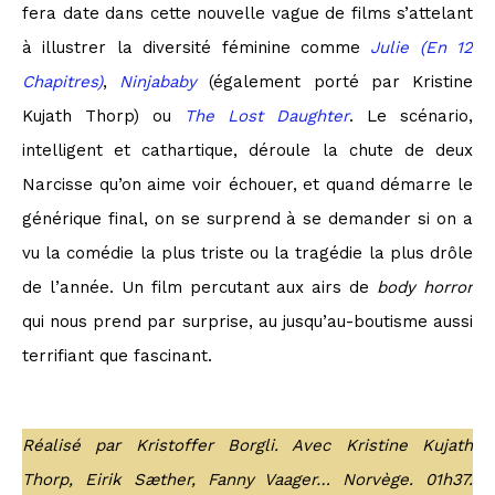
fera date dans cette nouvelle vague de films s’attelant
à illustrer la diversité féminine comme
Julie (En 12
Chapitres)
,
Ninjababy
(également porté par Kristine
Kujath Thorp) ou
The Lost Daughter
. Le scénario,
intelligent et cathartique, déroule la chute de deux
Narcisse qu’on aime voir échouer, et quand démarre le
générique final, on se surprend à se demander si on a
vu la comédie la plus triste ou la tragédie la plus drôle
de l’année. Un film percutant aux airs de
body horror
qui nous prend par surprise, au jusqu’au-boutisme aussi
terrifiant que fascinant.
Réalisé par Kristoffer Borgli. Avec Kristine Kujath
Thorp, Eirik Sæther, Fanny Vaager… Norvège. 01h37.